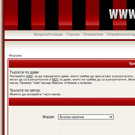
Въпроси/Отговори
Търсене
Потребители
Потребителски гр
Форуми
Кр
Търсете по думи:
Ползвайте
AND
, за да определите думи, които трябва да присъстват в резултатите,
могат да са в резултатите и
NOT
за думи, които не трябва да са в резултатите. Мож
маска. Пример: *ива* връща Иванов, отбивам и коприва.
Тръсете по автор:
Можете да ползвайте * като маска.
Форум: