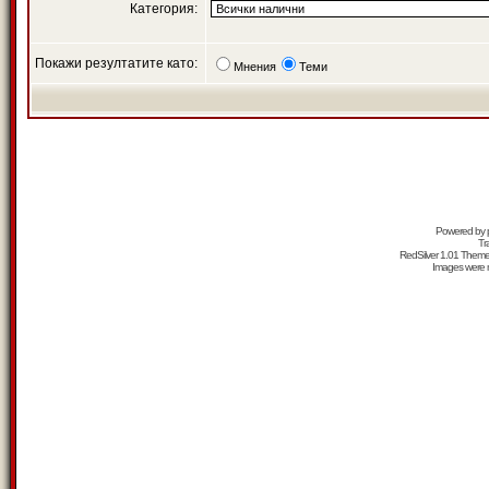
Категория:
Покажи резултатите като:
Мнения
Теми
Powered by
Tr
RedSilver 1.01 Them
Images were