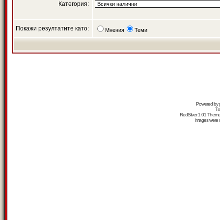
Категория:
Покажи резултатите като:
Мнения
Теми
Powered by
Tr
RedSilver 1.01 Them
Images were