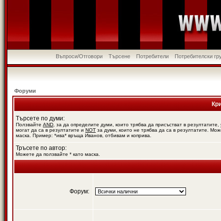
Въпроси/Отговори
Търсене
Потребители
Потребителски гр
Форуми
Кр
Търсете по думи:
Ползвайте
AND
, за да определите думи, които трябва да присъстват в резултатите,
могат да са в резултатите и
NOT
за думи, които не трябва да са в резултатите. Мож
маска. Пример: *ива* връща Иванов, отбивам и коприва.
Тръсете по автор:
Можете да ползвайте * като маска.
Форум: