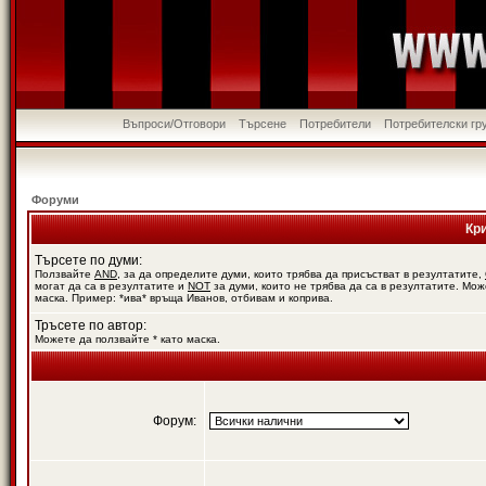
Въпроси/Отговори
Търсене
Потребители
Потребителски гр
Форуми
Кр
Търсете по думи:
Ползвайте
AND
, за да определите думи, които трябва да присъстват в резултатите,
могат да са в резултатите и
NOT
за думи, които не трябва да са в резултатите. Мож
маска. Пример: *ива* връща Иванов, отбивам и коприва.
Тръсете по автор:
Можете да ползвайте * като маска.
Форум: