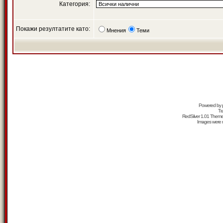
Категория:
Покажи резултатите като:
Мнения
Теми
Powered by
Tr
RedSilver 1.01 Them
Images were