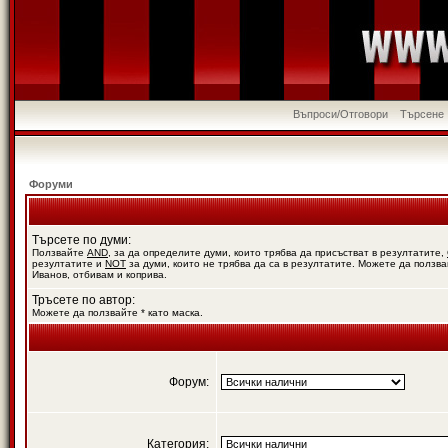
Въпроси/Отговори
Търсене
Форуми
Търсете по думи:
Ползвайте
AND
, за да определите думи, които трябва да присъстват в резултатите,
резултатите и
NOT
за думи, които не трябва да са в резултатите. Можете да ползва
Иванов, отбивам и коприва.
Тръсете по автор:
Можете да ползвайте * като маска.
Форум:
Категория: