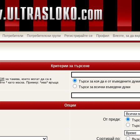
Потребители
Потребителски групи
Регистрирайте се
Профил
Влезте, за да в
Критерии за търсене
OR
за такива, които могат да са в
Търси за коя да е от въведените думи
йте * като маска. Пример: *ива* връща
Търси за всички въведени думи
Опции
От преди:
Търси
Търс
Сортирай по:
Възх