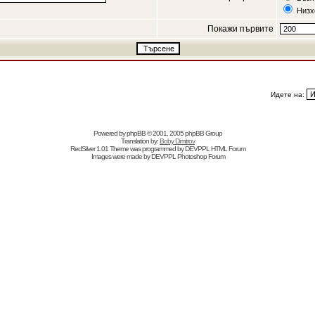
Низх
Покажи първите
Идете на:
Powered by
phpBB
© 2001, 2005 phpBB Group
Translation by:
Boby Dimitrov
RedSilver 1.01 Theme was programmed by
DEVPPL
HTML Forum
Images were made by
DEVPPL
Photoshop Forum