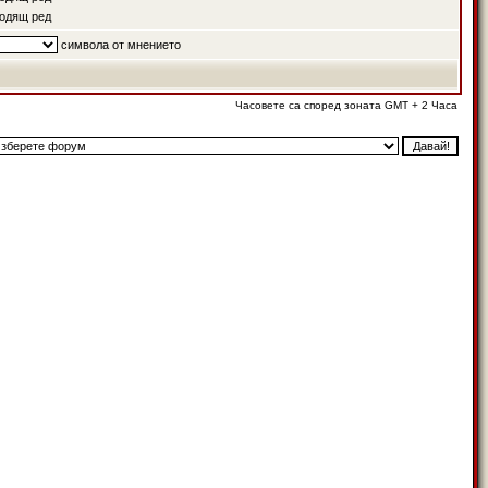
одящ ред
символа от мнението
Часовете са според зоната GMT + 2 Часа