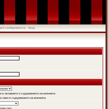
идите съобщенията си
Вход
 в заглавието и съдържанието на мненията
и само в съдържанието на мненията
одящ ред