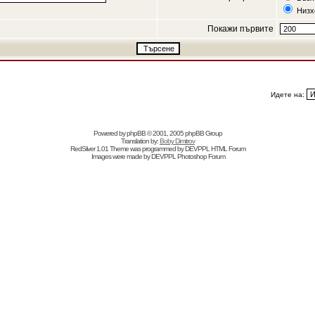
Низх
Покажи първите
Идете на:
Powered by
phpBB
© 2001, 2005 phpBB Group
Translation by:
Boby Dimitrov
RedSilver 1.01 Theme was programmed by
DEVPPL
HTML Forum
Images were made by
DEVPPL
Photoshop Forum