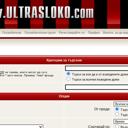
Потребители
Потребителски групи
Регистрирайте се
Профил
Влезте, за да в
Критерии за търсене
OR
за такива, които могат да са в
Търси за коя да е от въведените думи
йте * като маска. Пример: *ива* връща
Търси за всички въведени думи
Опции
От преди:
Търси
Търс
Сортирай по:
Възх