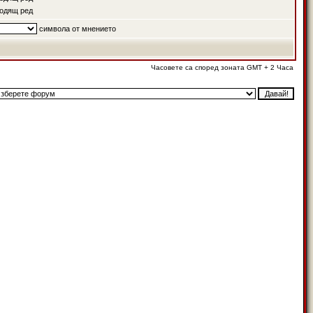
одящ ред
символа от мнението
Часовете са според зоната GMT + 2 Часа