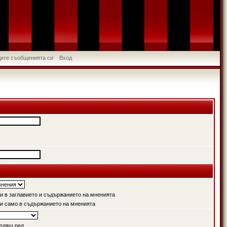
идите съобщенията си
Вход
 в заглавието и съдържанието на мненията
и само в съдържанието на мненията
одящ ред