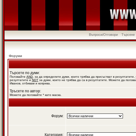
Въпроси/Отговори
Търсене
Форуми
Търсете по думи:
Ползвайте
AND
, за да определите думи, които трябва да присъстват в резултатите,
резултатите и
NOT
за думи, които не трябва да са в резултатите. Можете да ползва
Иванов, отбивам и коприва.
Тръсете по автор:
Можете да ползвайте * като маска.
Форум:
Категория: