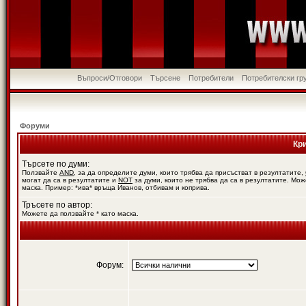
Въпроси/Отговори
Търсене
Потребители
Потребителски гр
Форуми
Кр
Търсете по думи:
Ползвайте
AND
, за да определите думи, които трябва да присъстват в резултатите,
могат да са в резултатите и
NOT
за думи, които не трябва да са в резултатите. Мож
маска. Пример: *ива* връща Иванов, отбивам и коприва.
Тръсете по автор:
Можете да ползвайте * като маска.
Форум: