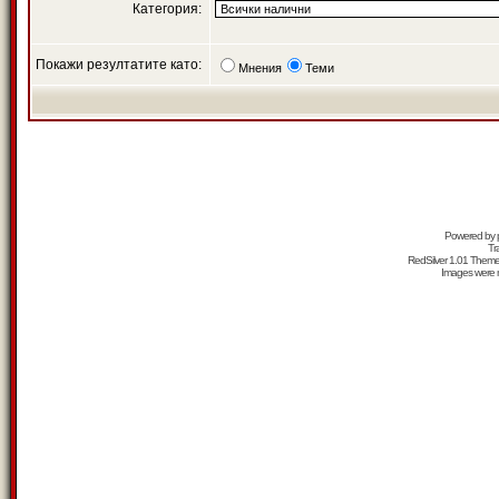
Категория:
Покажи резултатите като:
Мнения
Теми
Powered by
Tr
RedSilver 1.01 Them
Images were