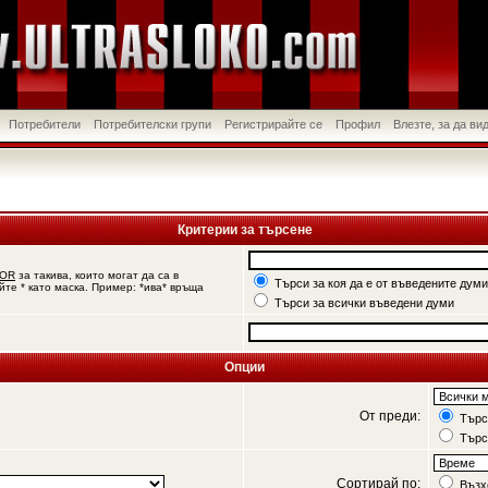
Потребители
Потребителски групи
Регистрирайте се
Профил
Влезте, за да в
Критерии за търсене
OR
за такива, които могат да са в
Търси за коя да е от въведените думи
йте * като маска. Пример: *ива* връща
Търси за всички въведени думи
Опции
От преди:
Търси
Търс
Сортирай по:
Възх