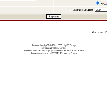
Низх
Покажи първите
Идете на:
Powered by
phpBB
© 2001, 2005 phpBB Group
Translation by:
Boby Dimitrov
RedSilver 1.01 Theme was programmed by
DEVPPL
HTML Forum
Images were made by
DEVPPL
Photoshop Forum