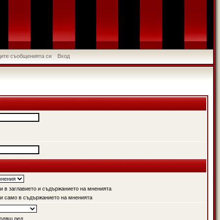
идите съобщенията си
Вход
 в заглавието и съдържанието на мненията
и само в съдържанието на мненията
одящ ред