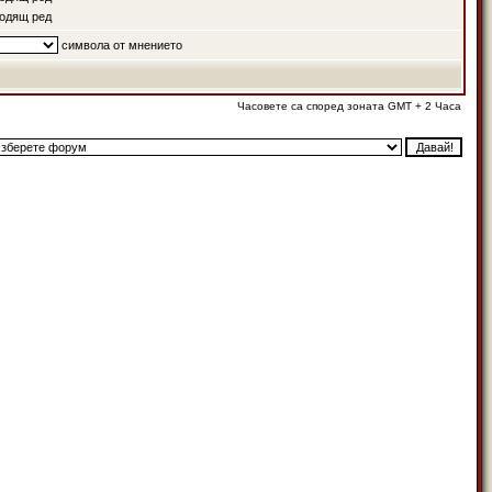
одящ ред
символа от мнението
Часовете са според зоната GMT + 2 Часа