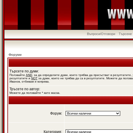
Въпроси/Отговори
Търсене
Форуми
Търсете по думи:
Ползвайте
AND
, за да определите думи, които трябва да присъстват в резултатите,
резултатите и
NOT
за думи, които не трябва да са в резултатите. Можете да ползва
Иванов, отбивам и коприва.
Тръсете по автор:
Можете да ползвайте * като маска.
Форум:
Категория: