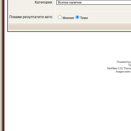
Категория:
Покажи резултатите като:
Мнения
Теми
Powered by
Tr
RedSilver 1.01 Them
Images were