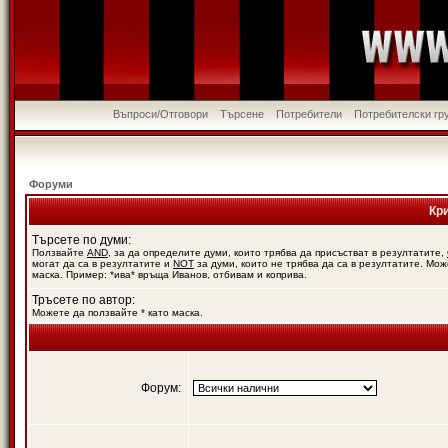
Въпроси/Отговори
Търсене
Потребители
Потребителски гр
Форуми
Кр
Търсете по думи:
Ползвайте
AND
, за да определите думи, които трябва да присъстват в резултатите,
могат да са в резултатите и
NOT
за думи, които не трябва да са в резултатите. Мож
маска. Пример: *ива* връща Иванов, отбивам и коприва.
Тръсете по автор:
Можете да ползвайте * като маска.
Форум: