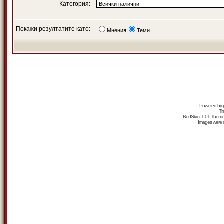
Категория:
Покажи резултатите като:
Мнения
Теми
Powered by
Tr
RedSilver 1.01 Them
Images were