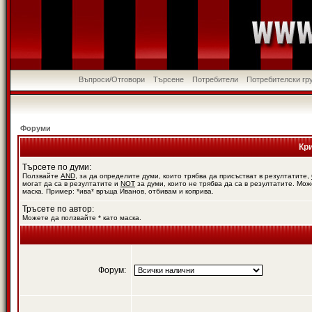
Въпроси/Отговори
Търсене
Потребители
Потребителски гр
Форуми
Кр
Търсете по думи:
Ползвайте
AND
, за да определите думи, които трябва да присъстват в резултатите,
могат да са в резултатите и
NOT
за думи, които не трябва да са в резултатите. Мож
маска. Пример: *ива* връща Иванов, отбивам и коприва.
Тръсете по автор:
Можете да ползвайте * като маска.
Форум: