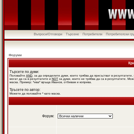
Въпроси/Отговори
Търсене
Потребители
Потребителски гр
Форуми
Кр
Търсете по думи:
Ползвайте
AND
, за да определите думи, които трябва да присъстват в резултатите,
могат да са в резултатите и
NOT
за думи, които не трябва да са в резултатите. Мож
маска. Пример: *ива* връща Иванов, отбивам и коприва.
Тръсете по автор:
Можете да ползвайте * като маска.
Форум: