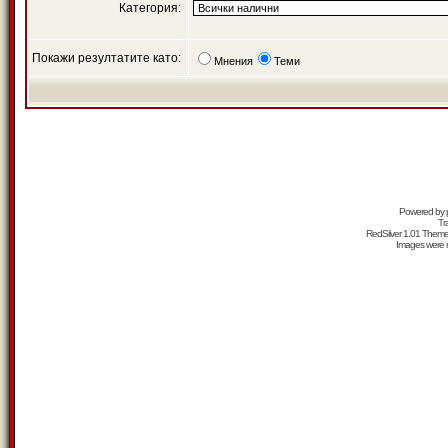
Категория:
Покажи резултатите като:
Мнения
Теми
Powered by
Tr
RedSilver 1.01 Them
Images were