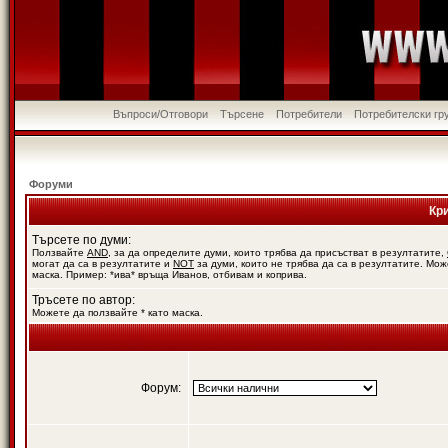
Въпроси/Отговори
Търсене
Потребители
Потребителски гр
Форуми
Кр
Търсете по думи:
Ползвайте
AND
, за да определите думи, които трябва да присъстват в резултатите,
могат да са в резултатите и
NOT
за думи, които не трябва да са в резултатите. Мож
маска. Пример: *ива* връща Иванов, отбивам и коприва.
Тръсете по автор:
Можете да ползвайте * като маска.
Форум: