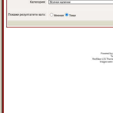
Категория:
Покажи резултатите като:
Мнения
Теми
Powered by
Tr
RedSilver 1.01 Them
Images were