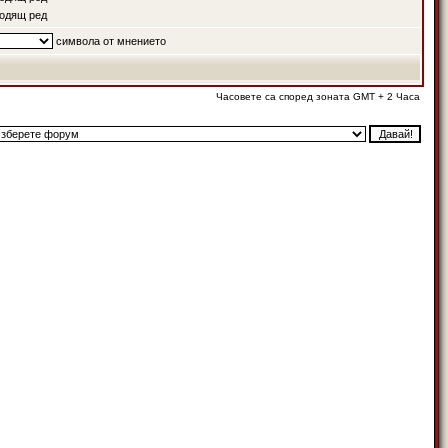
одящ ред
символа от мнението
Часовете са според зоната GMT + 2 Часа