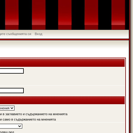
идите съобщенията си
Вход
 в заглавието и съдържанието на мненията
и само в съдържанието на мненията
одящ ред