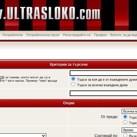
Потребители
Потребителски групи
Регистрирайте се
Профил
Влезте, за да в
Критерии за търсене
OR
за такива, които могат да са в
Търси за коя да е от въведените думи
йте * като маска. Пример: *ива* връща
Търси за всички въведени думи
Опции
От преди:
Търси
Търс
Сортирай по:
Възх