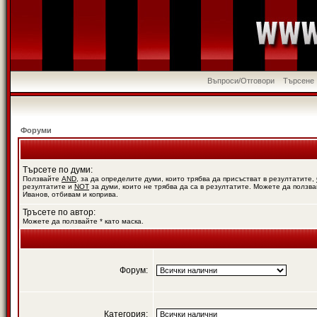
Въпроси/Отговори
Търсене
Форуми
Търсете по думи:
Ползвайте
AND
, за да определите думи, които трябва да присъстват в резултатите,
резултатите и
NOT
за думи, които не трябва да са в резултатите. Можете да ползва
Иванов, отбивам и коприва.
Тръсете по автор:
Можете да ползвайте * като маска.
Форум:
Категория: