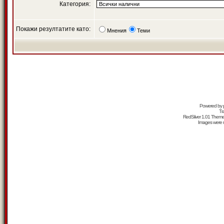
Категория:
Покажи резултатите като:
Мнения
Теми
Powered by
Tr
RedSilver 1.01 Them
Images were