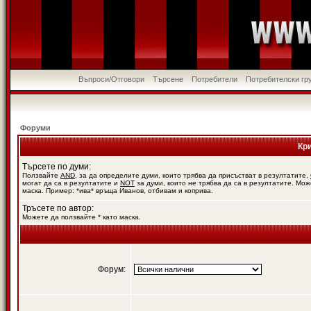
Въпроси/Отговори
Търсене
Потребители
Потребителски гр
Форуми
Кр
Търсете по думи:
Ползвайте
AND
, за да определите думи, които трябва да присъстват в резултатите,
могат да са в резултатите и
NOT
за думи, които не трябва да са в резултатите. Мож
маска. Пример: *ива* връща Иванов, отбивам и коприва.
Тръсете по автор:
Можете да ползвайте * като маска.
Форум: