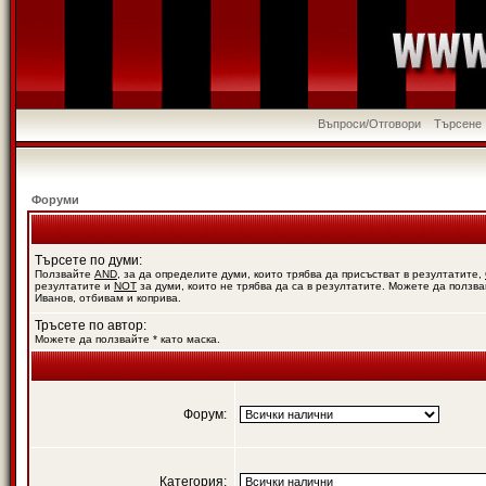
Въпроси/Отговори
Търсене
Форуми
Търсете по думи:
Ползвайте
AND
, за да определите думи, които трябва да присъстват в резултатите,
резултатите и
NOT
за думи, които не трябва да са в резултатите. Можете да ползва
Иванов, отбивам и коприва.
Тръсете по автор:
Можете да ползвайте * като маска.
Форум:
Категория: