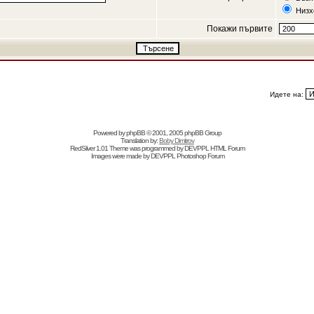
Низх
Покажи първите
Идете на:
Powered by
phpBB
© 2001, 2005 phpBB Group
Translation by:
Boby Dimitrov
RedSilver 1.01 Theme was programmed by
DEVPPL
HTML Forum
Images were made by
DEVPPL
Photoshop Forum