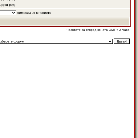
одящ ред
символа от мнението
Часовете са според зоната GMT + 2 Часа