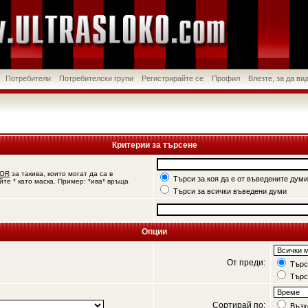
Потребители
Потребителски групи
Регистрирайте се
Профил
Влезте, за да в
Критерии за търсене
OR
за такива, които могат да са в
Търси за коя да е от въведените думи
йте * като маска. Пример: *ива* връща
Търси за всички въведени думи
Опции
От преди:
Търси
Търс
Сортирай по:
Възх