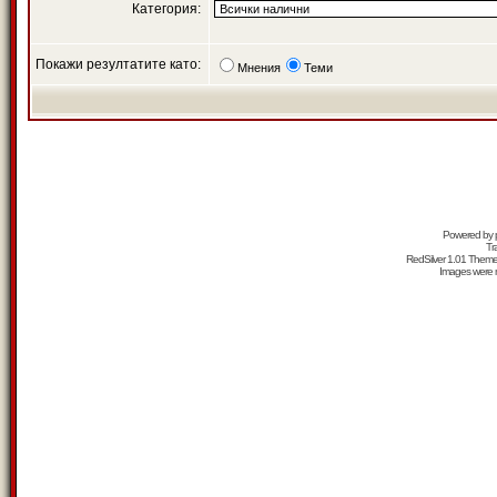
Категория:
Покажи резултатите като:
Мнения
Теми
Powered by
Tr
RedSilver 1.01 Them
Images were