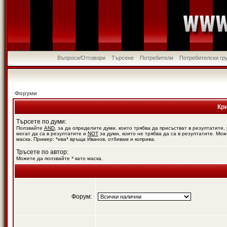
Въпроси/Отговори
Търсене
Потребители
Потребителски гр
Форуми
Кр
Търсете по думи:
Ползвайте
AND
, за да определите думи, които трябва да присъстват в резултатите,
могат да са в резултатите и
NOT
за думи, които не трябва да са в резултатите. Мож
маска. Пример: *ива* връща Иванов, отбивам и коприва.
Тръсете по автор:
Можете да ползвайте * като маска.
Форум: