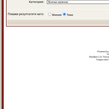
Категория:
Покажи резултатите като:
Мнения
Теми
Powered by
Tr
RedSilver 1.01 Them
Images were