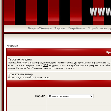
Въпроси/Отговори
Търсене
Потребители
Потребителски гр
Форуми
Кр
Търсете по думи:
Ползвайте
AND
, за да определите думи, които трябва да присъстват в резултатите,
могат да са в резултатите и
NOT
за думи, които не трябва да са в резултатите. Мож
маска. Пример: *ива* връща Иванов, отбивам и коприва.
Тръсете по автор:
Можете да ползвайте * като маска.
Форум: