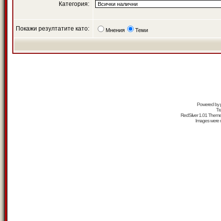
Категория:
Покажи резултатите като:
Мнения
Теми
Powered by
Tr
RedSilver 1.01 Them
Images were