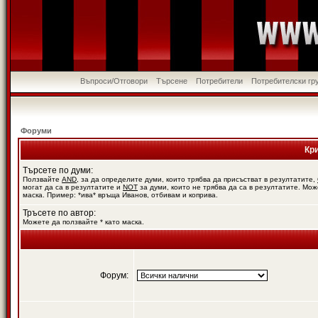
Въпроси/Отговори
Търсене
Потребители
Потребителски гр
Форуми
Кр
Търсете по думи:
Ползвайте
AND
, за да определите думи, които трябва да присъстват в резултатите,
могат да са в резултатите и
NOT
за думи, които не трябва да са в резултатите. Мож
маска. Пример: *ива* връща Иванов, отбивам и коприва.
Тръсете по автор:
Можете да ползвайте * като маска.
Форум: