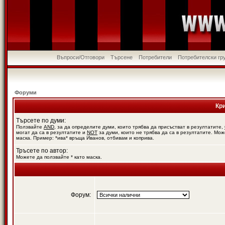
Въпроси/Отговори
Търсене
Потребители
Потребителски гр
Форуми
Кр
Търсете по думи:
Ползвайте
AND
, за да определите думи, които трябва да присъстват в резултатите,
могат да са в резултатите и
NOT
за думи, които не трябва да са в резултатите. Мож
маска. Пример: *ива* връща Иванов, отбивам и коприва.
Тръсете по автор:
Можете да ползвайте * като маска.
Форум: