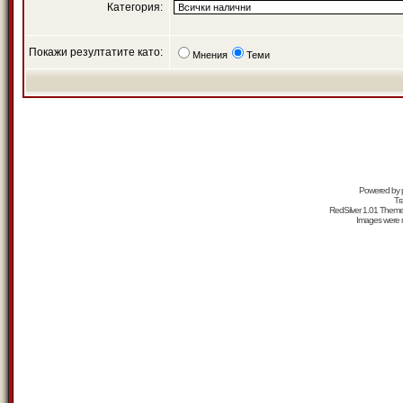
Категория:
Покажи резултатите като:
Мнения
Теми
Powered by
Tr
RedSilver 1.01 Them
Images were