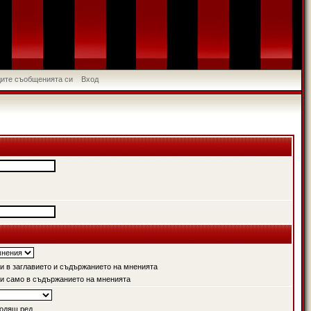
идите съобщенията си
Вход
 в заглавието и съдържанието на мненията
и само в съдържанието на мненията
одящ ред