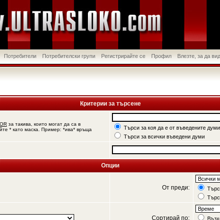
Потребители
Потребителски групи
Регистрирайте се
Профил
Влезте, за да в
Критерии за търсене
OR
за такива, които могат да са в
Търси за коя да е от въведените думи
йте * като маска. Пример: *ива* връща
Търси за всички въведени думи
Опции
От преди:
Търси
Търс
Сортирай по:
Възх