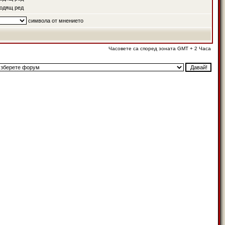
одящ ред
символа от мнението
Часовете са според зоната GMT + 2 Часа