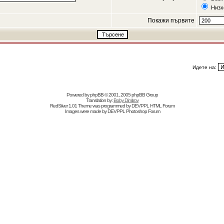
Низх
Покажи първите
Идете на:
Powered by
phpBB
© 2001, 2005 phpBB Group
Translation by:
Boby Dimitrov
RedSilver 1.01 Theme was programmed by
DEVPPL
HTML Forum
Images were made by
DEVPPL
Photoshop Forum