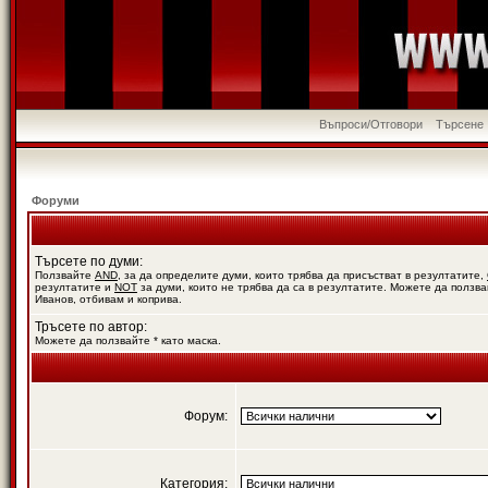
Въпроси/Отговори
Търсене
Форуми
Търсете по думи:
Ползвайте
AND
, за да определите думи, които трябва да присъстват в резултатите,
резултатите и
NOT
за думи, които не трябва да са в резултатите. Можете да ползва
Иванов, отбивам и коприва.
Тръсете по автор:
Можете да ползвайте * като маска.
Форум:
Категория: