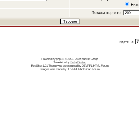
Низх
Покажи първите
Идете на:
Powered by
phpBB
© 2001, 2005 phpBB Group
Translation by:
Boby Dimitrov
RedSilver 1.01 Theme was programmed by
DEVPPL
HTML Forum
Images were made by
DEVPPL
Photoshop Forum