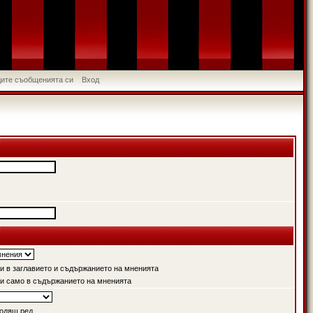
идите съобщенията си
Вход
 в заглавието и съдържанието на мненията
и само в съдържанието на мненията
одящ ред