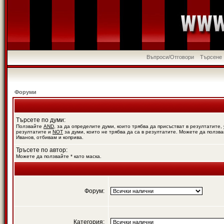
Въпроси/Отговори
Търсене
Форуми
Търсете по думи:
Ползвайте
AND
, за да определите думи, които трябва да присъстват в резултатите,
резултатите и
NOT
за думи, които не трябва да са в резултатите. Можете да ползва
Иванов, отбивам и коприва.
Тръсете по автор:
Можете да ползвайте * като маска.
Форум:
Категория: