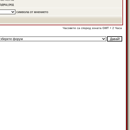
одящ ред
символа от мнението
Часовете са според зоната GMT + 2 Часа