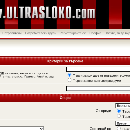
Потребители
Потребителски групи
Регистрирайте се
Профил
Влезте, за да в
Критерии за търсене
OR
за такива, които могат да са в
Търси за коя да е от въведените думи
йте * като маска. Пример: *ива* връща
Търси за всички въведени думи
Опции
От преди:
Търси
Търс
Сортирай по:
Възх