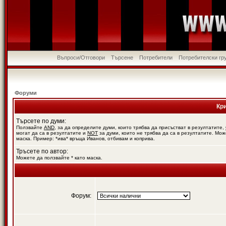
Въпроси/Отговори
Търсене
Потребители
Потребителски гр
Форуми
Кр
Търсете по думи:
Ползвайте
AND
, за да определите думи, които трябва да присъстват в резултатите,
могат да са в резултатите и
NOT
за думи, които не трябва да са в резултатите. Мож
маска. Пример: *ива* връща Иванов, отбивам и коприва.
Тръсете по автор:
Можете да ползвайте * като маска.
Форум: