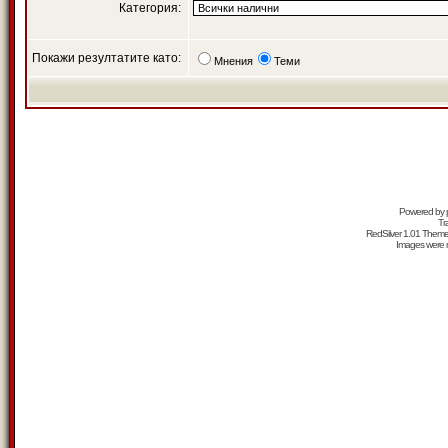
Категория:
Покажи резултатите като:
Мнения
Теми
Powered by
Tr
RedSilver 1.01 Them
Images were