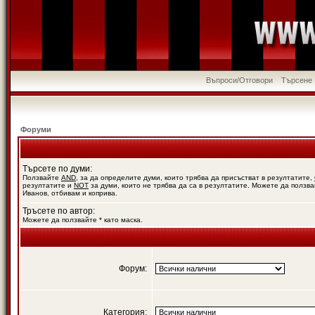
Въпроси/Отговори
Търсене
Форуми
Търсете по думи:
Ползвайте
AND
, за да определите думи, които трябва да присъстват в резултатите,
резултатите и
NOT
за думи, които не трябва да са в резултатите. Можете да ползва
Иванов, отбивам и коприва.
Тръсете по автор:
Можете да ползвайте * като маска.
Форум:
Категория: