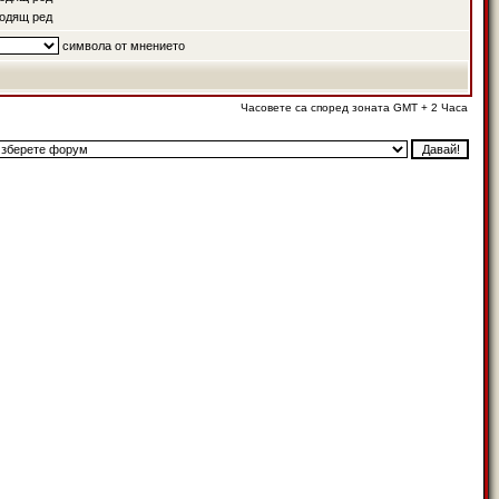
одящ ред
символа от мнението
Часовете са според зоната GMT + 2 Часа