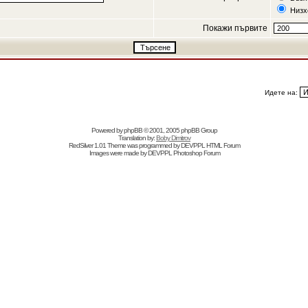
Низх
Покажи първите
Идете на:
Powered by
phpBB
© 2001, 2005 phpBB Group
Translation by:
Boby Dimitrov
RedSilver 1.01 Theme was programmed by
DEVPPL
HTML Forum
Images were made by
DEVPPL
Photoshop Forum