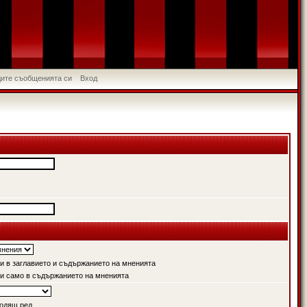
идите съобщенията си
Вход
 в заглавието и съдържанието на мненията
и само в съдържанието на мненията
одящ ред