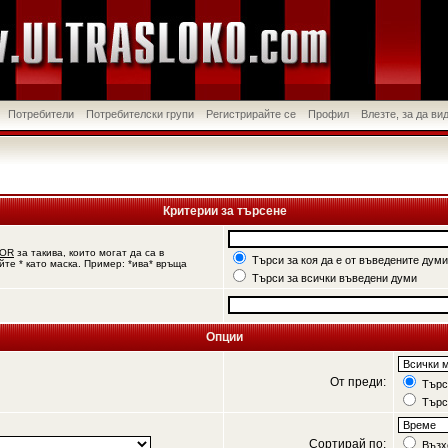
Потребители
Потребителски групи
Регистрирайте се
Профил
Влезте, за да в
Критерии за търсене
OR
за такива, които могат да са в
Търси за коя да е от въведените думи
йте * като маска. Пример: *ива* връща
Търси за всички въведени думи
Опции
От преди:
Търси
Търс
Сортирай по:
Възх