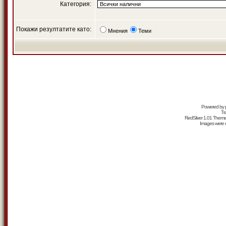
Категория:
Покажи резултатите като:
Мнения
Теми
Powered by
Tr
RedSilver 1.01 Them
Images were