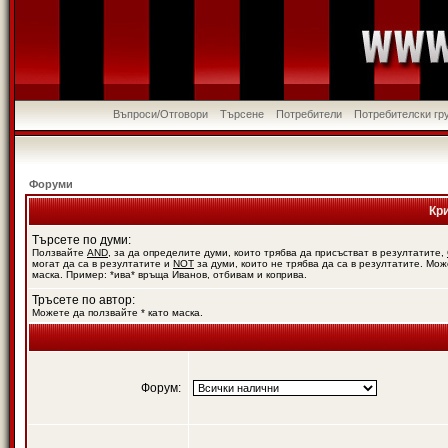
Въпроси/Отговори
Търсене
Потребители
Потребителски гр
Форуми
Кр
Търсете по думи:
Ползвайте
AND
, за да определите думи, които трябва да присъстват в резултатите,
могат да са в резултатите и
NOT
за думи, които не трябва да са в резултатите. Мож
маска. Пример: *ива* връща Иванов, отбивам и коприва.
Тръсете по автор:
Можете да ползвайте * като маска.
Форум: