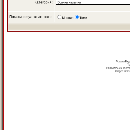
Категория:
Покажи резултатите като:
Мнения
Теми
Powered by
Tr
RedSilver 1.01 Them
Images were