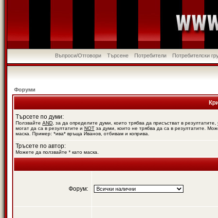
Въпроси/Отговори
Търсене
Потребители
Потребителски гр
Форуми
Кр
Търсете по думи:
Ползвайте
AND
, за да определите думи, които трябва да присъстват в резултатите,
могат да са в резултатите и
NOT
за думи, които не трябва да са в резултатите. Мож
маска. Пример: *ива* връща Иванов, отбивам и коприва.
Тръсете по автор:
Можете да ползвайте * като маска.
Форум: