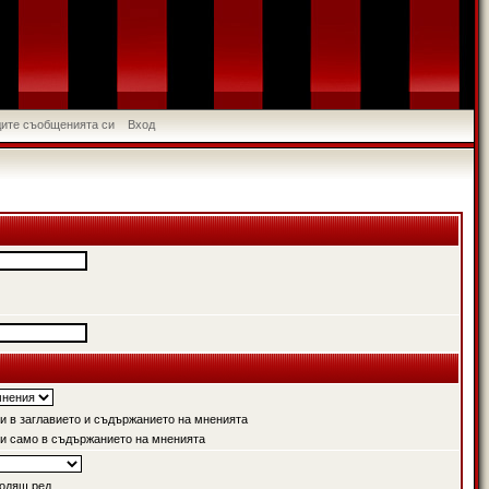
идите съобщенията си
Вход
 в заглавието и съдържанието на мненията
и само в съдържанието на мненията
одящ ред