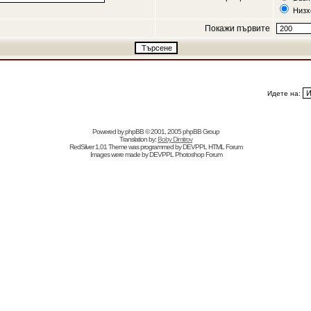
Низх
Покажи първите
Идете на:
Powered by
phpBB
© 2001, 2005 phpBB Group
Translation by:
Boby Dimitrov
RedSilver 1.01 Theme was programmed by
DEVPPL
HTML Forum
Images were made by
DEVPPL
Photoshop Forum