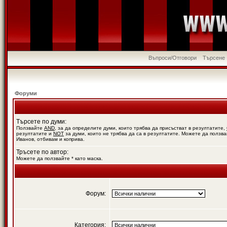
Въпроси/Отговори
Търсене
Форуми
Търсете по думи:
Ползвайте
AND
, за да определите думи, които трябва да присъстват в резултатите,
резултатите и
NOT
за думи, които не трябва да са в резултатите. Можете да ползва
Иванов, отбивам и коприва.
Тръсете по автор:
Можете да ползвайте * като маска.
Форум:
Категория: