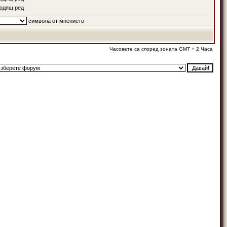
одящ ред
символа от мнението
Часовете са според зоната GMT + 2 Часа