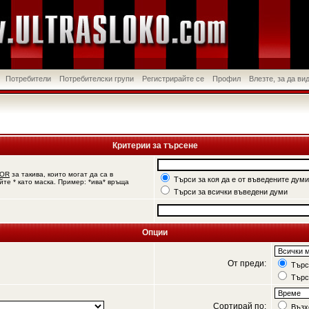
Потребители
Потребителски групи
Регистрирайте се
Профил
Влезте, за да в
Критерии за търсене
OR
за такива, които могат да са в
Търси за коя да е от въведените думи
йте * като маска. Пример: *ива* връща
Търси за всички въведени думи
Опции
От преди:
Търси
Търс
Сортирай по:
Възх