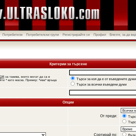
Потребители
Потребителски групи
Регистрирайте се
Профил
Влезте, за да в
Критерии за търсене
OR
за такива, които могат да са в
Търси за коя да е от въведените думи
йте * като маска. Пример: *ива* връща
Търси за всички въведени думи
Опции
От преди:
Търси
Търс
Сортирай по:
Възх