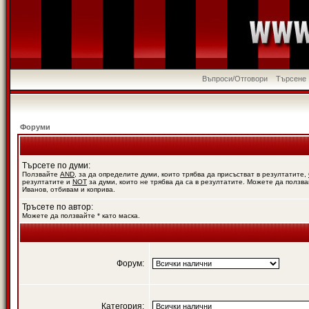
Въпроси/Отговори
Търсене
Форуми
Търсете по думи:
Ползвайте
AND
, за да определите думи, които трябва да присъстват в резултатите,
резултатите и
NOT
за думи, които не трябва да са в резултатите. Можете да ползва
Иванов, отбивам и коприва.
Тръсете по автор:
Можете да ползвайте * като маска.
Форум:
Категория: