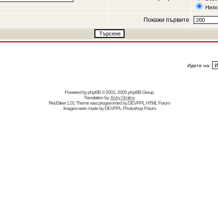
Низх
Покажи първите
Идете на:
Powered by
phpBB
© 2001, 2005 phpBB Group
Translation by:
Boby Dimitrov
RedSilver 1.01 Theme was programmed by
DEVPPL
HTML Forum
Images were made by
DEVPPL
Photoshop Forum