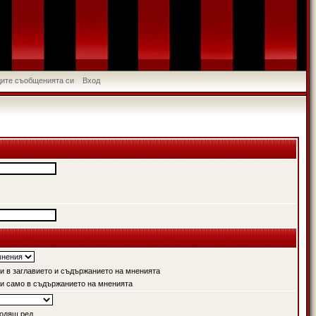
идите съобщенията си
Вход
 в заглавието и съдържанието на мненията
и само в съдържанието на мненията
одящ ред