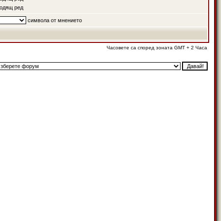
одящ ред
символа от мнението
Часовете са според зоната GMT + 2 Часа