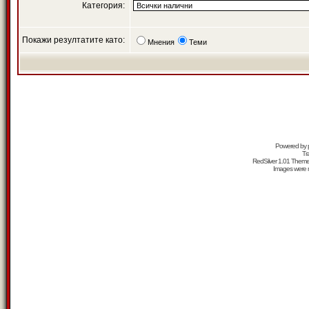
Категория:
Покажи резултатите като:
Мнения
Теми
Powered by
Tr
RedSilver 1.01 Them
Images were