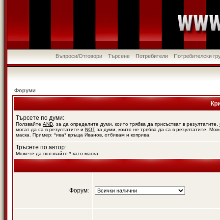
Въпроси/Отговори
Търсене
Потребители
Потребителски гр
Форуми
Кр
Търсете по думи:
Ползвайте
AND
, за да определите думи, които трябва да присъстват в резултатите,
могат да са в резултатите и
NOT
за думи, които не трябва да са в резултатите. Мож
маска. Пример: *ива* връща Иванов, отбивам и коприва.
Тръсете по автор:
Можете да ползвайте * като маска.
Форум: