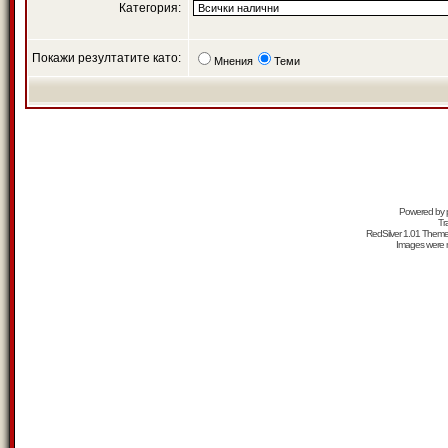
Категория:
Покажи резултатите като:
Мнения
Теми
Powered by
Tr
RedSilver 1.01 Them
Images were