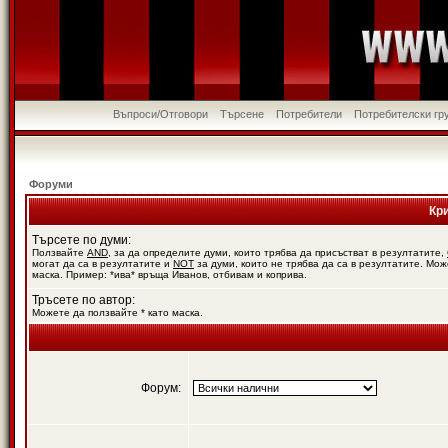
Въпроси/Отговори
Търсене
Потребители
Потребителски гр
Форуми
Кр
Търсете по думи:
Ползвайте
AND
, за да определите думи, които трябва да присъстват в резултатите,
могат да са в резултатите и
NOT
за думи, които не трябва да са в резултатите. Мож
маска. Пример: *ива* връща Иванов, отбивам и коприва.
Тръсете по автор:
Можете да ползвайте * като маска.
Форум: