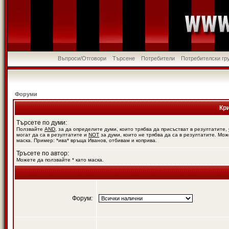
Въпроси/Отговори
Търсене
Потребители
Потребителски гр
Форуми
Кр
Търсете по думи:
Ползвайте
AND
, за да определите думи, които трябва да присъстват в резултатите,
могат да са в резултатите и
NOT
за думи, които не трябва да са в резултатите. Мож
маска. Пример: *ива* връща Иванов, отбивам и коприва.
Тръсете по автор:
Можете да ползвайте * като маска.
Форум: