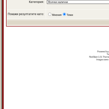
Категория:
Покажи резултатите като:
Мнения
Теми
Powered by
Tr
RedSilver 1.01 Them
Images were