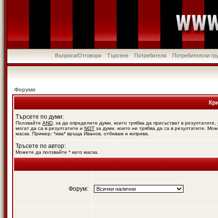
Въпроси/Отговори
Търсене
Потребители
Потребителски гр
Форуми
Кр
Търсете по думи:
Ползвайте
AND
, за да определите думи, които трябва да присъстват в резултатите,
могат да са в резултатите и
NOT
за думи, които не трябва да са в резултатите. Мож
маска. Пример: *ива* връща Иванов, отбивам и коприва.
Тръсете по автор:
Можете да ползвайте * като маска.
Форум: