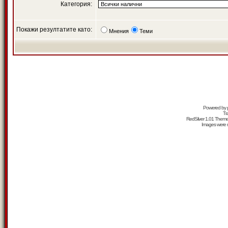
Категория:
Покажи резултатите като:
Мнения
Теми
Powered by
Tr
RedSilver 1.01 Them
Images were