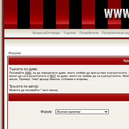
Въпроси/Отговори
Търсене
Потребители
Потребителски гр
Форуми
Кр
Търсете по думи:
Ползвайте
AND
, за да определите думи, които трябва да присъстват в резултатите,
могат да са в резултатите и
NOT
за думи, които не трябва да са в резултатите. Мож
маска. Пример: *ива* връща Иванов, отбивам и коприва.
Тръсете по автор:
Можете да ползвайте * като маска.
Форум: