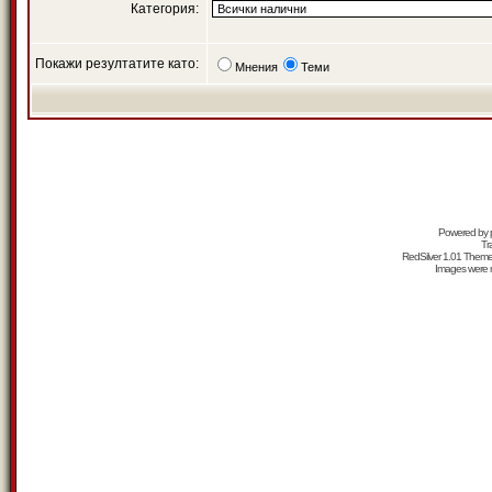
Категория:
Покажи резултатите като:
Мнения
Теми
Powered by
Tr
RedSilver 1.01 Them
Images were