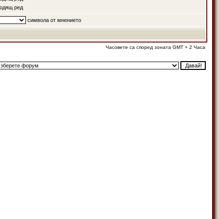
одящ ред
символа от мнението
Часовете са според зоната GMT + 2 Часа