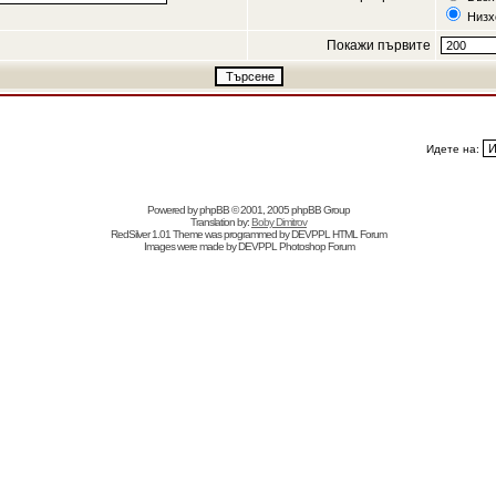
Низх
Покажи първите
Идете на:
Powered by
phpBB
© 2001, 2005 phpBB Group
Translation by:
Boby Dimitrov
RedSilver 1.01 Theme was programmed by
DEVPPL
HTML Forum
Images were made by
DEVPPL
Photoshop Forum