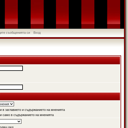
идите съобщенията си
Вход
 в заглавието и съдържанието на мненията
и само в съдържанието на мненията
одящ ред