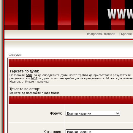
Въпроси/Отговори
Търсене
Форуми
Търсете по думи:
Ползвайте
AND
, за да определите думи, които трябва да присъстват в резултатите,
резултатите и
NOT
за думи, които не трябва да са в резултатите. Можете да ползва
Иванов, отбивам и коприва.
Тръсете по автор:
Можете да ползвайте * като маска.
Форум:
Категория: