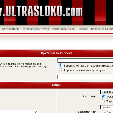
Потребители
Потребителски групи
Регистрирайте се
Профил
Влезте, за да в
Критерии за търсене
OR
за такива, които могат да са в
Търси за коя да е от въведените думи
йте * като маска. Пример: *ива* връща
Търси за всички въведени думи
Опции
От преди:
Търси
Търс
Сортирай по:
Възх