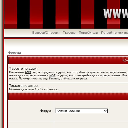
Въпроси/Отговори
Търсене
Потребители
Потребителски гр
Форуми
Кр
Търсете по думи:
Ползвайте
AND
, за да определите думи, които трябва да присъстват в резултатите,
могат да са в резултатите и
NOT
за думи, които не трябва да са в резултатите. Мож
маска. Пример: *ива* връща Иванов, отбивам и коприва.
Тръсете по автор:
Можете да ползвайте * като маска.
Форум: