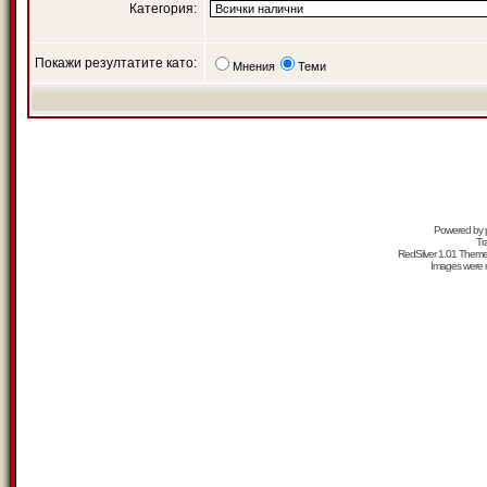
Категория:
Покажи резултатите като:
Мнения
Теми
Powered by
Tr
RedSilver 1.01 Them
Images were