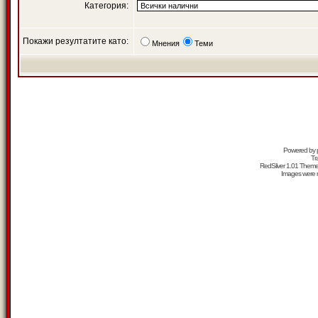
Категория:
Покажи резултатите като:
Мнения
Теми
Powered by
Tr
RedSilver 1.01 Them
Images were