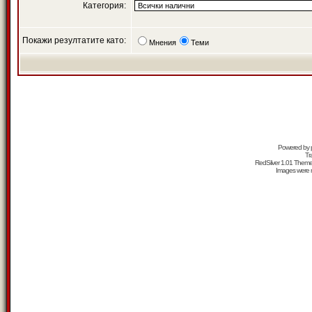
Категория:
Покажи резултатите като:
Мнения
Теми
Powered by
Tr
RedSilver 1.01 Them
Images were