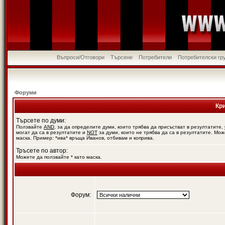
Въпроси/Отговори
Търсене
Потребители
Потребителски гр
Форуми
Кр
Търсете по думи:
Ползвайте
AND
, за да определите думи, които трябва да присъстват в резултатите,
могат да са в резултатите и
NOT
за думи, които не трябва да са в резултатите. Мож
маска. Пример: *ива* връща Иванов, отбивам и коприва.
Тръсете по автор:
Можете да ползвайте * като маска.
Форум: