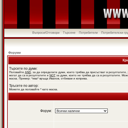
Въпроси/Отговори
Търсене
Потребители
Потребителски гр
Форуми
Кр
Търсете по думи:
Ползвайте
AND
, за да определите думи, които трябва да присъстват в резултатите,
могат да са в резултатите и
NOT
за думи, които не трябва да са в резултатите. Мож
маска. Пример: *ива* връща Иванов, отбивам и коприва.
Тръсете по автор:
Можете да ползвайте * като маска.
Форум: