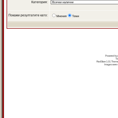
Категория:
Покажи резултатите като:
Мнения
Теми
Powered by
Tr
RedSilver 1.01 Them
Images were