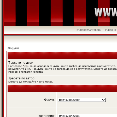
Въпроси/Отговори
Търсене
Форуми
Търсете по думи:
Ползвайте
AND
, за да определите думи, които трябва да присъстват в резултатите,
резултатите и
NOT
за думи, които не трябва да са в резултатите. Можете да ползва
Иванов, отбивам и коприва.
Тръсете по автор:
Можете да ползвайте * като маска.
Форум:
Категория: