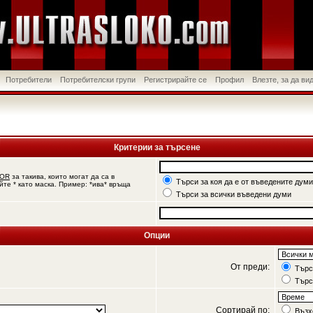
Потребители
Потребителски групи
Регистрирайте се
Профил
Влезте, за да в
Критерии за търсене
OR
за такива, които могат да са в
Търси за коя да е от въведените думи
йте * като маска. Пример: *ива* връща
Търси за всички въведени думи
Опции
От преди:
Търси
Търс
Сортирай по:
Възх