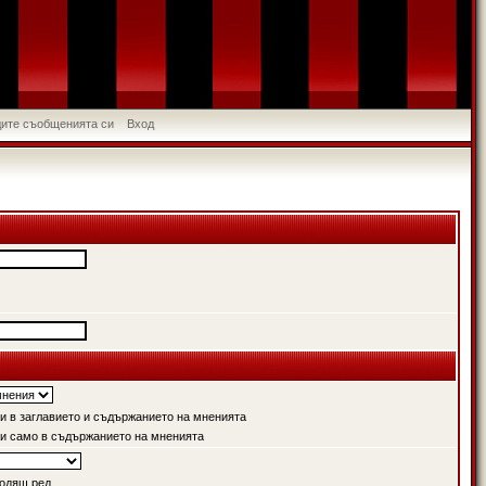
идите съобщенията си
Вход
 в заглавието и съдържанието на мненията
и само в съдържанието на мненията
одящ ред