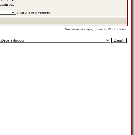
одящ ред
символа от мнението
Часовете са според зоната GMT + 2 Часа