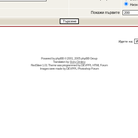
Низх
Покажи първите
Идете на:
Powered by
phpBB
© 2001, 2005 phpBB Group
Translation by:
Boby Dimitrov
RedSilver 1.01 Theme was programmed by
DEVPPL
HTML Forum
Images were made by
DEVPPL
Photoshop Forum