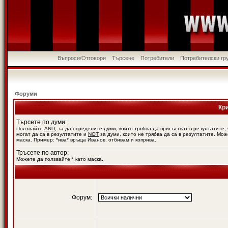
Въпроси/Отговори
Търсене
Потребители
Потребителски гр
Форуми
Кр
Търсете по думи:
Ползвайте
AND
, за да определите думи, които трябва да присъстват в резултатите,
могат да са в резултатите и
NOT
за думи, които не трябва да са в резултатите. Мож
маска. Пример: *ива* връща Иванов, отбивам и коприва.
Тръсете по автор:
Можете да ползвайте * като маска.
Форум: