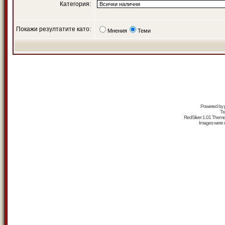
Категория:
Покажи резултатите като:
Мнения
Теми
Powered by
Tr
RedSilver 1.01 Them
Images were