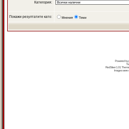
Категория:
Покажи резултатите като:
Мнения
Теми
Powered by
Tr
RedSilver 1.01 Them
Images were