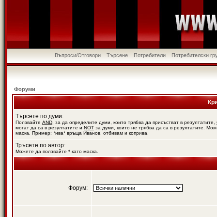
Въпроси/Отговори
Търсене
Потребители
Потребителски гр
Форуми
Кр
Търсете по думи:
Ползвайте
AND
, за да определите думи, които трябва да присъстват в резултатите,
могат да са в резултатите и
NOT
за думи, които не трябва да са в резултатите. Мож
маска. Пример: *ива* връща Иванов, отбивам и коприва.
Тръсете по автор:
Можете да ползвайте * като маска.
Форум: