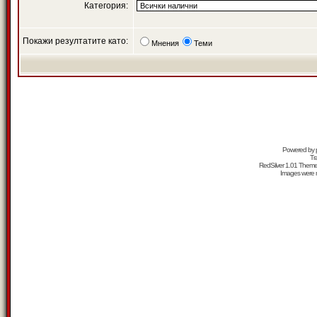
Категория:
Покажи резултатите като:
Мнения
Теми
Powered by
Tr
RedSilver 1.01 Them
Images were