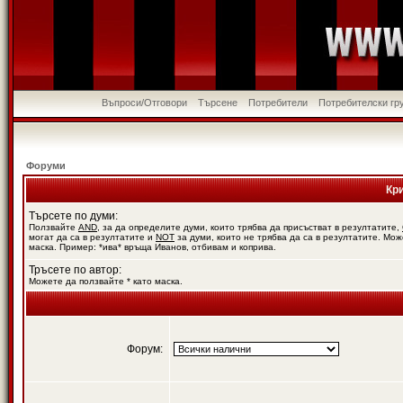
Въпроси/Отговори
Търсене
Потребители
Потребителски гр
Форуми
Кр
Търсете по думи:
Ползвайте
AND
, за да определите думи, които трябва да присъстват в резултатите,
могат да са в резултатите и
NOT
за думи, които не трябва да са в резултатите. Мож
маска. Пример: *ива* връща Иванов, отбивам и коприва.
Тръсете по автор:
Можете да ползвайте * като маска.
Форум: