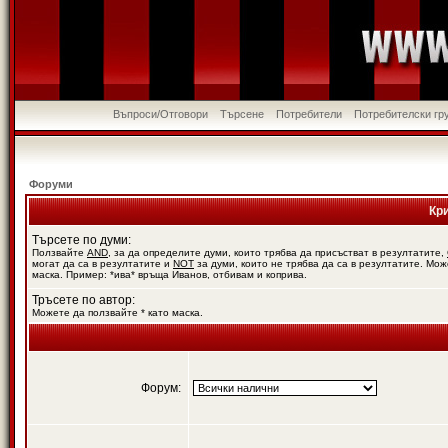
Въпроси/Отговори
Търсене
Потребители
Потребителски гр
Форуми
Кр
Търсете по думи:
Ползвайте
AND
, за да определите думи, които трябва да присъстват в резултатите,
могат да са в резултатите и
NOT
за думи, които не трябва да са в резултатите. Мож
маска. Пример: *ива* връща Иванов, отбивам и коприва.
Тръсете по автор:
Можете да ползвайте * като маска.
Форум: