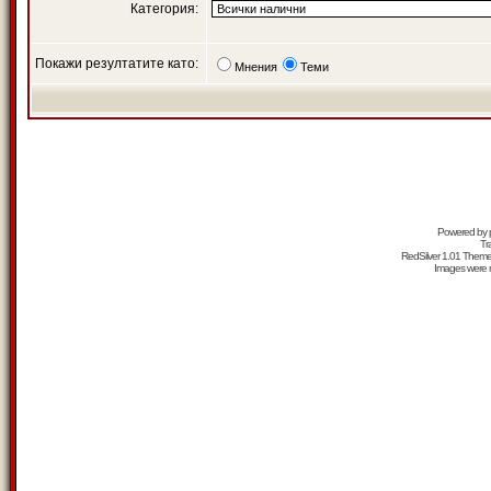
Категория:
Покажи резултатите като:
Мнения
Теми
Powered by
Tr
RedSilver 1.01 Them
Images were