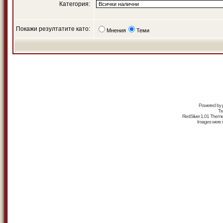
Категория:
Покажи резултатите като:
Мнения
Теми
Powered by
Tr
RedSilver 1.01 Them
Images were