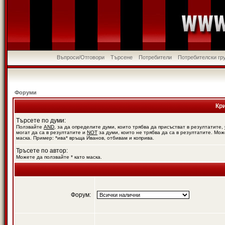
Въпроси/Отговори
Търсене
Потребители
Потребителски гр
Форуми
Кр
Търсете по думи:
Ползвайте
AND
, за да определите думи, които трябва да присъстват в резултатите,
могат да са в резултатите и
NOT
за думи, които не трябва да са в резултатите. Мож
маска. Пример: *ива* връща Иванов, отбивам и коприва.
Тръсете по автор:
Можете да ползвайте * като маска.
Форум: