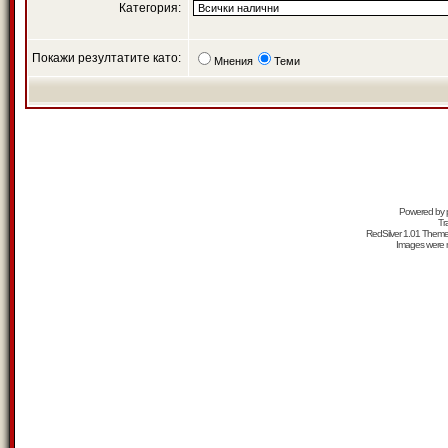
Категория:
Покажи резултатите като:
Мнения
Теми
Powered by
Tr
RedSilver 1.01 Them
Images were