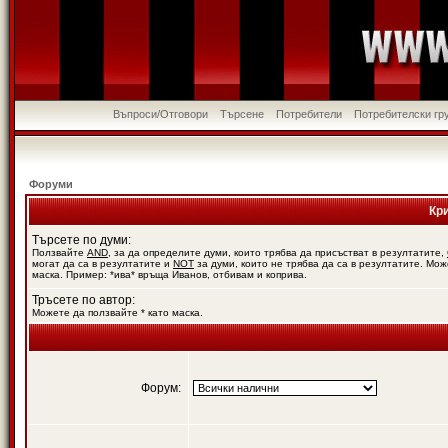
Въпроси/Отговори
Търсене
Потребители
Потребителски гр
Форуми
Кр
Търсете по думи:
Ползвайте
AND
, за да определите думи, които трябва да присъстват в резултатите,
могат да са в резултатите и
NOT
за думи, които не трябва да са в резултатите. Мож
маска. Пример: *ива* връща Иванов, отбивам и коприва.
Тръсете по автор:
Можете да ползвайте * като маска.
Форум: