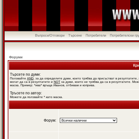
Въпроси/Отговори
Търсене
Потребители
Потребителски гр
Форуми
Кр
Търсете по думи:
Ползвайте
AND
, за да определите думи, които трябва да присъстват в резултатите,
могат да са в резултатите и
NOT
за думи, които не трябва да са в резултатите. Мож
маска. Пример: *ива* връща Иванов, отбивам и коприва.
Тръсете по автор:
Можете да ползвайте * като маска.
Форум: