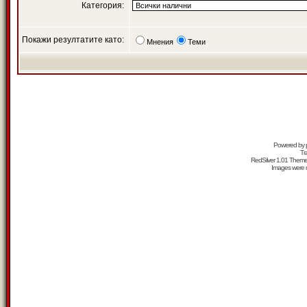
Категория:
Покажи резултатите като:
Мнения
Теми
Powered by
Tr
RedSilver 1.01 Them
Images were