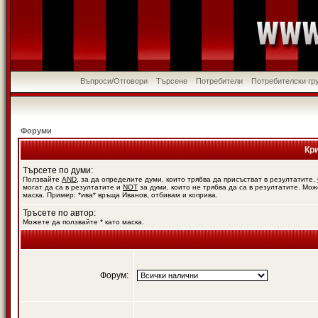
Въпроси/Отговори
Търсене
Потребители
Потребителски гр
Форуми
Кр
Търсете по думи:
Ползвайте
AND
, за да определите думи, които трябва да присъстват в резултатите,
могат да са в резултатите и
NOT
за думи, които не трябва да са в резултатите. Мож
маска. Пример: *ива* връща Иванов, отбивам и коприва.
Тръсете по автор:
Можете да ползвайте * като маска.
Форум: