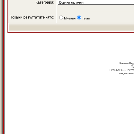
Категория:
Покажи резултатите като:
Мнения
Теми
Powered by
Tr
RedSilver 1.01 Them
Images were