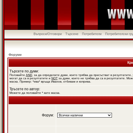
Въпроси/Отговори
Търсене
Потребители
Потребителски гр
Форуми
Кр
Търсете по думи:
Ползвайте
AND
, за да определите думи, които трябва да присъстват в резултатите,
могат да са в резултатите и
NOT
за думи, които не трябва да са в резултатите. Мож
маска. Пример: *ива* връща Иванов, отбивам и коприва.
Тръсете по автор:
Можете да ползвайте * като маска.
Форум: