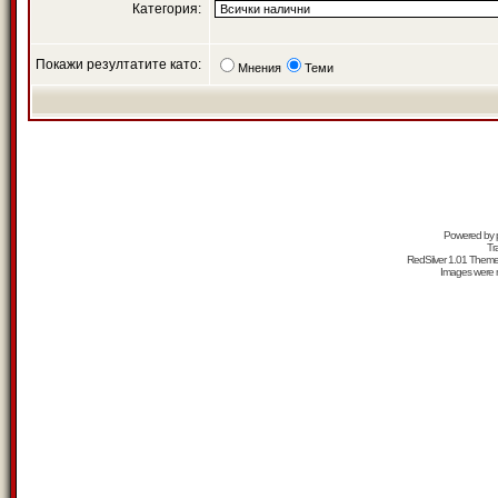
Категория:
Покажи резултатите като:
Мнения
Теми
Powered by
Tr
RedSilver 1.01 Them
Images were