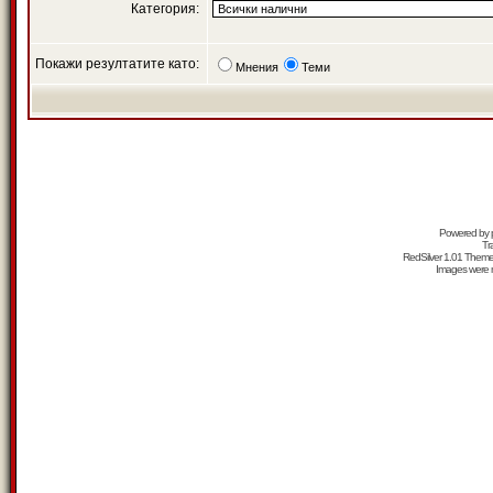
Категория:
Покажи резултатите като:
Мнения
Теми
Powered by
Tr
RedSilver 1.01 Them
Images were