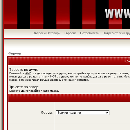
Въпроси/Отговори
Търсене
Потребители
Потребителски гр
Форуми
Кр
Търсете по думи:
Ползвайте
AND
, за да определите думи, които трябва да присъстват в резултатите,
могат да са в резултатите и
NOT
за думи, които не трябва да са в резултатите. Мож
маска. Пример: *ива* връща Иванов, отбивам и коприва.
Тръсете по автор:
Можете да ползвайте * като маска.
Форум: