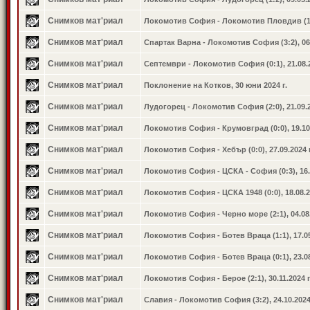
Снимков мат'риал
Локомотив София - Локомотив Пловдив (1:1)
Снимков мат'риал
Спартак Варна - Локомотив София (3:2), 06.
Снимков мат'риал
Септември - Локомотив София (0:1), 21.08.2
Снимков мат'риал
Поклонение на Котков, 30 юни 2024 г.
Снимков мат'риал
Лудогорец - Локомотив София (2:0), 21.09.2
Снимков мат'риал
Локомотив София - Крумовград (0:0), 19.10.
Снимков мат'риал
Локомотив София - Хебър (0:0), 27.09.2024 г
Снимков мат'риал
Локомотив София - ЦСКА - София (0:3), 16.0
Снимков мат'риал
Локомотив София - ЦСКА 1948 (0:0), 18.08.2
Снимков мат'риал
Локомотив София - Черно море (2:1), 04.08.
Снимков мат'риал
Локомотив София - Ботев Враца (1:1), 17.05
Снимков мат'риал
Локомотив София - Ботев Враца (0:1), 23.08
Снимков мат'риал
Локомотив София - Берое (2:1), 30.11.2024 г
Снимков мат'риал
Славия - Локомотив София (3:2), 24.10.2024 