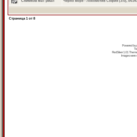
Снимков мат'риал
Черно море - Локомотив София (3:0), 04.04.
Страница
1
от
8
Powered by
Tr
RedSilver 1.01 Them
Images were