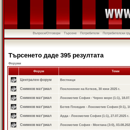
Въпроси/Отговори
Търсене
Потребители
Потребителски гр
Търсенето даде 395 резултата
Форуми
Форум
Теми
Централен форум
Вестници
Снимков мат'риал
Поклонение на Котков, 30 юни 2025 г.
Снимков мат'риал
Локомотив София - Черно море (1:1), 18.07.
Снимков мат'риал
Ботев Пловдив - Локомотив София (0:1), 10.
Снимков мат'риал
Арда - Локомотив София (1:1), 27.07.2025 г.
Снимков мат'риал
Локомотив София - Монтана (3:0), 03.08.2025