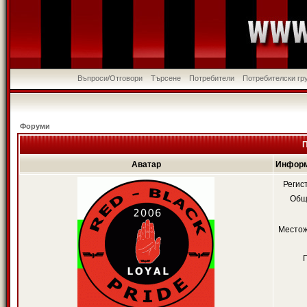
Въпроси/Отговори
Търсене
Потребители
Потребителски гр
Форуми
П
Аватар
Информ
Регис
Общ
Местож